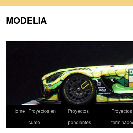
MODELIA
Skip
Home
Proyectos en
Proyectos
Proyectos
to
curso
pendientes
terminado
content