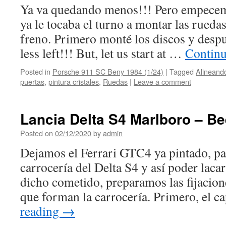
Ya va quedando menos!!! Pero empecemo
ya le tocaba el turno a montar las rueda
freno. Primero monté los discos y despu
less left!!! But, let us start at …
Continu
Posted in
Porsche 911 SC Beny 1984 (1/24)
|
Tagged
Alineand
puertas
,
pintura cristales
,
Ruedas
|
Leave a comment
Lancia Delta S4 Marlboro – B
Posted on
02/12/2020
by
admin
Dejamos el Ferrari GTC4 ya pintado, pa
carrocería del Delta S4 y así poder lacar
dicho cometido, preparamos las fijacione
que forman la carrocería. Primero, el 
reading
→