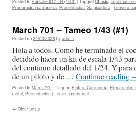
Posted in
Porsche 917 LH (1/43)
|
Tagged
Chasis
,
Imprimación 
Preparación carrocería
,
Presentación
,
Salpicadero
|
Leave a c
March 701 – Tameo 1/43 (#1)
Posted on
31/03/2026
by
admin
Hola a todos. Como he terminado el c
decidido hacer un kit de escala 1/43 pa
del continuo detallado del 1/24. Y para 
de un piloto y de …
Continue reading
Posted in
March 701
|
Tagged
Pintura Carrocería
,
Preparación 
metal
,
Presentación
|
Leave a comment
←
Older posts