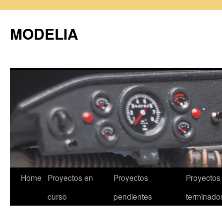
MODELIA
Skip
Home
Proyectos en
Proyectos
Proyectos
to
curso
pendientes
terminado
content