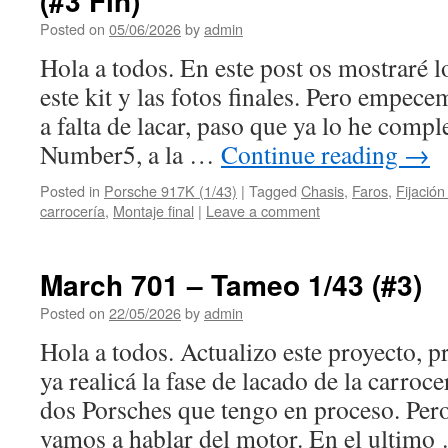
(#3 Fin)
Posted on
05/06/2026
by
admin
Hola a todos. En este post os mostraré l
este kit y las fotos finales. Pero empe
a falta de lacar, paso que ya lo he comple
Number5, a la …
Continue reading
→
Posted in
Porsche 917K (1/43)
|
Tagged
Chasis
,
Faros
,
Fijación
carrocería
,
Montaje final
|
Leave a comment
March 701 – Tameo 1/43 (#3)
Posted on
22/05/2026
by
admin
Hola a todos. Actualizo este proyecto, 
ya realicá la fase de lacado de la carroce
dos Porsches que tengo en proceso. Pero 
vamos a hablar del motor. En el ultim