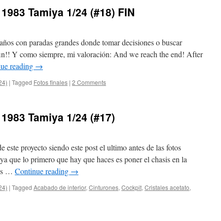
 1983 Tamiya 1/24 (#18) FIN
 años con paradas grandes donde tomar decisiones o buscar
u fin!! Y como siempre, mi valoración: And we reach the end! After
nue reading
→
24)
|
Tagged
Fotos finales
|
2 Comments
 1983 Tamiya 1/24 (#17)
 este proyecto siendo este post el ultimo antes de las fotos
ya que lo primero que hay que haces es poner el chasis en la
dos …
Continue reading
→
24)
|
Tagged
Acabado de interior
,
Cinturones
,
Cockpit
,
Cristales acetato
,