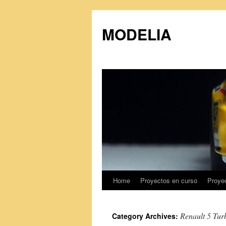
MODELIA
Home
Proyectos en curso
Proye
Skip
to
Renault 5 Tur
Category Archives:
content