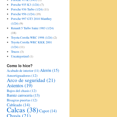
Porsche 935 K3 (1/24)
(7)
Porsche 936 Turbo (1/24)
(11)
Porsche 956 (1/24)
(19)
Porsche 997 GT3 2010 Manthey
(1/24)
(9)
Renault 5 Turbo Sainz 1983 (1/24)
(18)
Toyota Corolla WRC 1998 (1/24)
(2)
Toyota Corolla WRC KKK 2001
(1/24)
(11)
Trucos
(3)
Uncategorized
(1)
Como lo hice?
Alerón
(15)
Acabado de interior
(11)
Amortiguadores
(12)
Arco de seguridad
(21)
Asientos
(19)
Bajos del chasis
(12)
Barniz carrocería
(13)
Bisagras puertas
(12)
Cableado
(14)
Calcas
(38)
Capot
(14)
Chasis
(21)