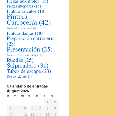
Piezas aux motor
(18)
Piezas interiores
(15)
Pintura asientos
(18)
Pintura
Carrocería
(42)
Pintura discos de freno
(9)
Pintura llantas
(18)
Preparación carrocería
(23)
Presentación
(35)
Putty
(11)
Pulir carrocería
(9)
Ruedas
(25)
Salpicadero
(31)
Tubos de escape
(23)
Uso de Alclad
(11)
Calendario de entradas
August 2026
M
T
W
T
F
S
S
1
2
3
4
5
6
7
8
9
10
11
12
13
14
15
16