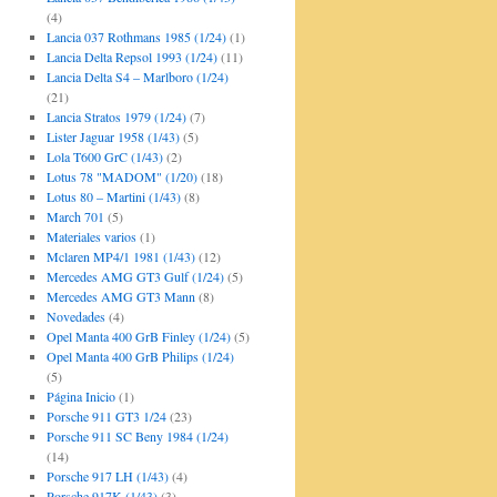
(4)
Lancia 037 Rothmans 1985 (1/24)
(1)
Lancia Delta Repsol 1993 (1/24)
(11)
Lancia Delta S4 – Marlboro (1/24)
(21)
Lancia Stratos 1979 (1/24)
(7)
Lister Jaguar 1958 (1/43)
(5)
Lola T600 GrC (1/43)
(2)
Lotus 78 "MADOM" (1/20)
(18)
Lotus 80 – Martini (1/43)
(8)
March 701
(5)
Materiales varios
(1)
Mclaren MP4/1 1981 (1/43)
(12)
Mercedes AMG GT3 Gulf (1/24)
(5)
Mercedes AMG GT3 Mann
(8)
Novedades
(4)
Opel Manta 400 GrB Finley (1/24)
(5)
Opel Manta 400 GrB Philips (1/24)
(5)
Página Inicio
(1)
Porsche 911 GT3 1/24
(23)
Porsche 911 SC Beny 1984 (1/24)
(14)
Porsche 917 LH (1/43)
(4)
Porsche 917K (1/43)
(3)