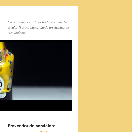
Sueños automovilísticos hechos realidad a
escala. Trucos, etapas…todo los detalles de
mis modelos.
Proveedor de servicios: