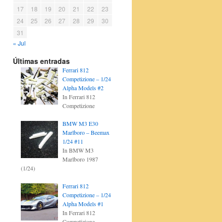
17
18
19
20
21
22
23
24
25
26
27
28
29
30
31
« Jul
Últimas entradas
Ferrari 812
Competizione – 1/24
Alpha Models #2
In Ferrari 812
Competizione
BMW M3 E30
Marlboro – Beemax
1/24 #11
In BMW M3
Marlboro 1987
(1/24)
Ferrari 812
Competizione – 1/24
Alpha Models #1
In Ferrari 812
Competizione