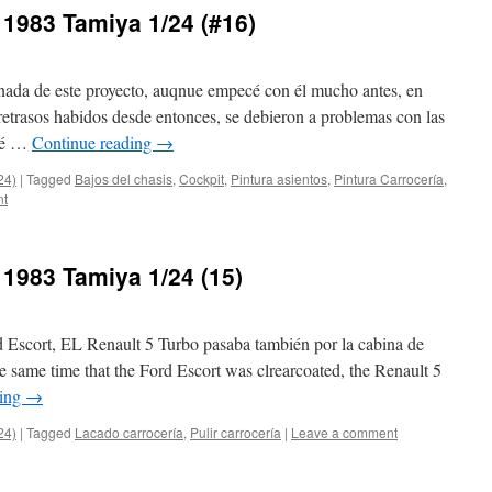
 1983 Tamiya 1/24 (#16)
 nada de este proyecto, auqnue empecé con él mucho antes, en
etrasos habidos desde entonces, se debieron a problemas con las
nté …
Continue reading
→
24)
|
Tagged
Bajos del chasis
,
Cockpit
,
Pintura asientos
,
Pintura Carrocería
,
nt
 1983 Tamiya 1/24 (15)
 Escort, EL Renault 5 Turbo pasaba también por la cabina de
the same time that the Ford Escort was clrearcoated, the Renault 5
ding
→
24)
|
Tagged
Lacado carrocería
,
Pulir carrocería
|
Leave a comment