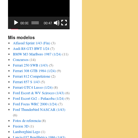
Player
00:00
00:47
Mis modelos
Alfasud Sprint 1/43 (Fin)
(3)
Audi R8 GT3 BWT 1/24
(7)
BMW M3 Marlboro 1987 (1/24)
(11)
Concursos
(14)
Ferrari 250 SWB (1/43)
(5)
Ferrari 308 GTB 1984 (1/24)
(9)
Ferrari 812 Competizione
(2)
Ferrari 857 S 1/43
(5)
Ferrari GTC4 Lusso (1/24)
(8)
Ford Escort & WV Scirocco (1/43)
(6)
Ford Escort Gr2 – Peñacoba (1/24)
(9)
Ford Focus WRC 2000 (1/24)
(7)
Ford Thunderbird NASCAR (1/43)
(6)
Fotos de referencia
(8)
Fusion 3D
(1)
Lamborghini Lego
(1)
Lancia 037 Bendibérica 1986 (1/43)