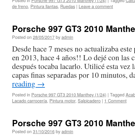
Posted in
Porsche 997 GT3 2010 Manthey (1/24)
|
Tagged
Calc
de freno
,
Pintura llantas
,
Ruedas
|
Leave a comment
Porsche 997 GT3 2010 Manthey
Posted on
28/05/2017
by
admin
Desde hace 7 meses no actualizaba este
en 2013, hace 4 años!! Lo dejé con las c
después tocaba lacarlo. Utilicé esta vez l
capas finas separadas por 10 minutos,
reading
→
Posted in
Porsche 997 GT3 2010 Manthey (1/24)
|
Tagged
Acab
Lacado carrocería
,
Pintura motor
,
Salpicadero
|
1 Comment
Porsche 997 GT3 2010 Manthe
Posted on
31/10/2016
by
admin