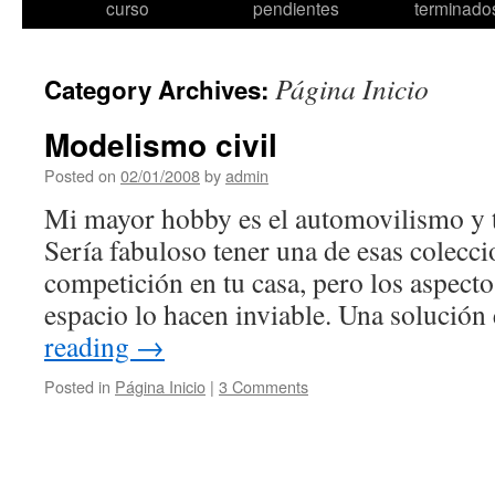
to
curso
pendientes
terminado
content
Página Inicio
Category Archives:
Modelismo civil
Posted on
02/01/2008
by
admin
Mi mayor hobby es el automovilismo y t
Sería fabuloso tener una de esas colecc
competición en tu casa, pero los aspec
espacio lo hacen inviable. Una solución
reading
→
Posted in
Página Inicio
|
3 Comments