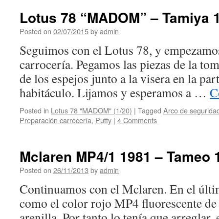
Lotus 78 “MADOM” – Tamiya 1/
Posted on
02/07/2015
by
admin
Seguimos con el Lotus 78, y empezamos 
carrocería. Pegamos las piezas de la tom
de los espejos junto a la visera en la par
habitáculo. Lijamos y esperamos a …
C
Posted in
Lotus 78 "MADOM" (1/20)
|
Tagged
Arco de segurida
Preparación carrocería
,
Putty
|
4 Comments
Mclaren MP4/1 1981 – Tameo 1/
Posted on
26/11/2013
by
admin
Continuamos con el Mclaren. En el últi
como el color rojo MP4 fluorescente de
arenilla. Por tanto lo tenía que arreglar, 