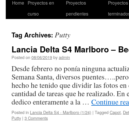
Skip
Home
Proyectos en
Proyectos
Proyectos
to
curso
pendientes
terminado
content
Putty
Tag Archives:
Lancia Delta S4 Marlboro – Bee
Posted on
08/06/2019
by
admin
Desde febrero no ponía ninguna actual
Semana Santa, diversos puentes…..pero
hecho he tenido que dividir las fotos en
cantidad de tareas que he realizado. En 
dedico enteramente a la …
Continue re
Posted in
Lancia Delta S4 - Marlboro (1/24)
|
Tagged
Capot
,
Det
Putty
|
3 Comments