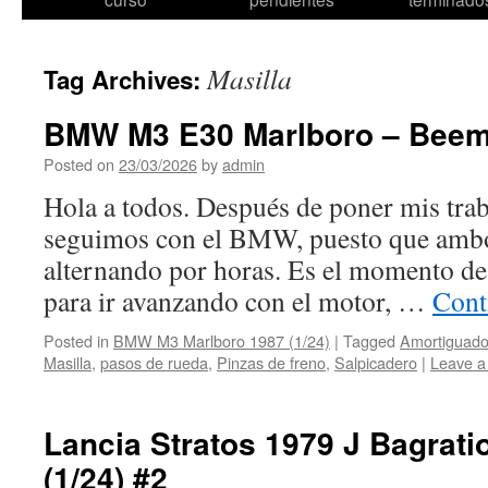
content
Masilla
Tag Archives:
BMW M3 E30 Marlboro – Beem
Posted on
23/03/2026
by
admin
Hola a todos. Después de poner mis trab
seguimos con el BMW, puesto que ambo
alternando por horas. Es el momento de t
para ir avanzando con el motor, …
Cont
Posted in
BMW M3 Marlboro 1987 (1/24)
|
Tagged
Amortiguado
Masilla
,
pasos de rueda
,
Pinzas de freno
,
Salpicadero
|
Leave 
Lancia Stratos 1979 J Bagrat
(1/24) #2