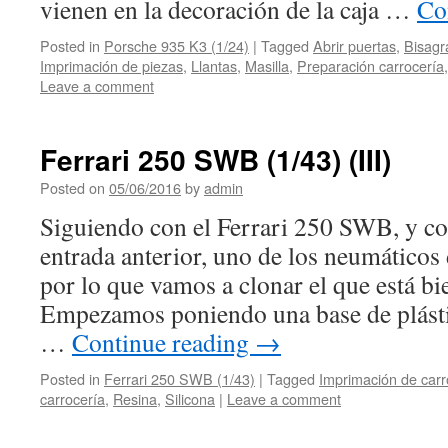
vienen en la decoración de la caja …
Co
Posted in
Porsche 935 K3 (1/24)
|
Tagged
Abrir puertas
,
Bisagr
Imprimación de piezas
,
Llantas
,
Masilla
,
Preparación carrocería
Leave a comment
Ferrari 250 SWB (1/43) (III)
Posted on
05/06/2016
by
admin
Siguiendo con el Ferrari 250 SWB, y c
entrada anterior, uno de los neumáticos 
por lo que vamos a clonar el que está bi
Empezamos poniendo una base de plástil
…
Continue reading
→
Posted in
Ferrari 250 SWB (1/43)
|
Tagged
Imprimación de carr
carrocería
,
Resina
,
Silicona
|
Leave a comment