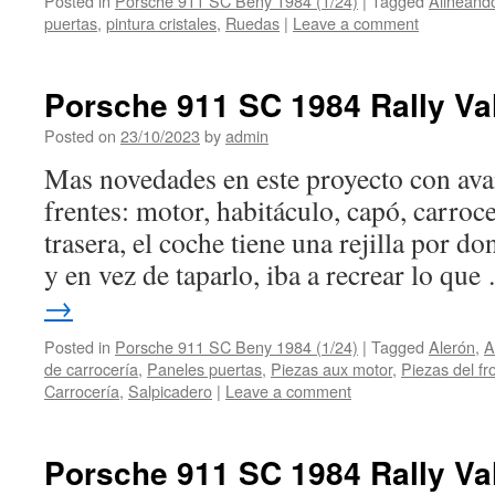
Posted in
Porsche 911 SC Beny 1984 (1/24)
|
Tagged
Alineand
puertas
,
pintura cristales
,
Ruedas
|
Leave a comment
Porsche 911 SC 1984 Rally Val
Posted on
23/10/2023
by
admin
Mas novedades en este proyecto con ava
frentes: motor, habitáculo, capó, carroc
trasera, el coche tiene una rejilla por do
y en vez de taparlo, iba a recrear lo qu
→
Posted in
Porsche 911 SC Beny 1984 (1/24)
|
Tagged
Alerón
,
A
de carrocería
,
Paneles puertas
,
Piezas aux motor
,
Piezas del fr
Carrocería
,
Salpicadero
|
Leave a comment
Porsche 911 SC 1984 Rally Val