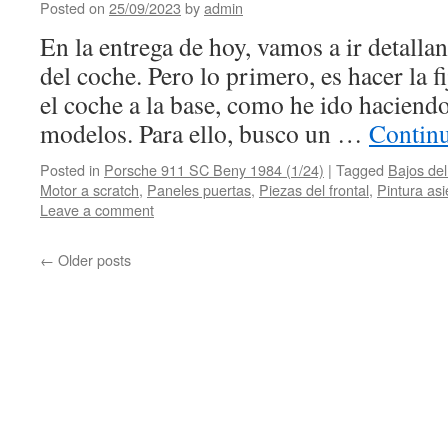
Posted on
25/09/2023
by
admin
En la entrega de hoy, vamos a ir detalla
del coche. Pero lo primero, es hacer la 
el coche a la base, como he ido haciend
modelos. Para ello, busco un …
Contin
Posted in
Porsche 911 SC Beny 1984 (1/24)
|
Tagged
Bajos del
Motor a scratch
,
Paneles puertas
,
Piezas del frontal
,
Pintura asi
Leave a comment
←
Older posts