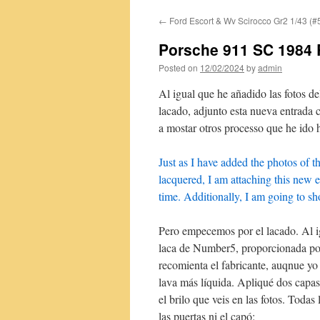
←
Ford Escort & Wv Scirocco Gr2 1/43 (#
content
Porsche 911 SC 1984 R
Posted on
12/02/2024
by
admin
Al igual que he añadido las fotos d
lacado, adjunto esta nueva entrada 
a mostar otros processo que he ido
Just as I have added the photos of 
lacquered, I am attaching this new e
time. Additionally, I am going to s
Pero empecemos por el lacado. Al igu
laca de Number5, proporcionada por
recomienta el fabricante, auqnue y
lava más líquida. Apliqué dos capas
el brilo que veis en las fotos. Toda
las puertas ni el capó: