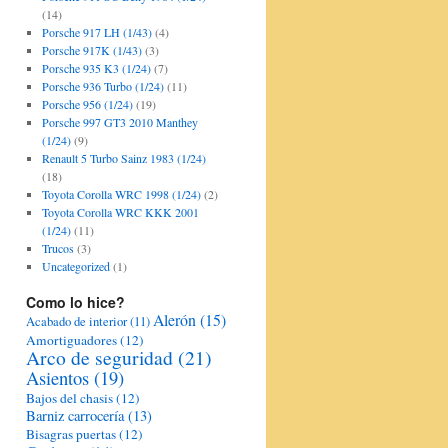
(14)
Porsche 917 LH (1/43)
(4)
Porsche 917K (1/43)
(3)
Porsche 935 K3 (1/24)
(7)
Porsche 936 Turbo (1/24)
(11)
Porsche 956 (1/24)
(19)
Porsche 997 GT3 2010 Manthey
(1/24)
(9)
Renault 5 Turbo Sainz 1983 (1/24)
(18)
Toyota Corolla WRC 1998 (1/24)
(2)
Toyota Corolla WRC KKK 2001
(1/24)
(11)
Trucos
(3)
Uncategorized
(1)
Como lo hice?
Alerón
(15)
Acabado de interior
(11)
Amortiguadores
(12)
Arco de seguridad
(21)
Asientos
(19)
Bajos del chasis
(12)
Barniz carrocería
(13)
Bisagras puertas
(12)