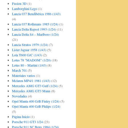
Fusion 3D
(1)
Lamborghini Lego
(1)
Lancia 037 Bendibérica 1986 (1/43)
(4)
Lancia 037 Rothmans 1985 (1/24)
(1)
Lancia Delta Repsol 1993 (1/24)
(11)
Lancia Delta S4 – Marlboro (1/24)
(21)
Lancia Stratos 1979 (1/24)
(7)
Lister Jaguar 1958 (1/43)
(5)
Lola T600 GrC (1/43)
(2)
Lotus 78 "MADOM" (1/20)
(18)
Lotus 80 – Martini (1/43)
(8)
March 701
(5)
Materiales varios
(1)
Mclaren MP4/1 1981 (1/43)
(12)
Mercedes AMG GT3 Gulf (1/24)
(5)
Mercedes AMG GT3 Mann
(8)
Novedades
(4)
Opel Manta 400 GrB Finley (1/24)
(5)
Opel Manta 400 GrB Philips (1/24)
(5)
Página Inicio
(1)
Porsche 911 GT3 1/24
(23)
Porsche 911 SC Beny 1984 (1/24)