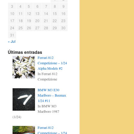
3
4
5
6
7
8
9
10
11
12
13
14
15
16
17
18
19
20
21
22
23
24
25
26
27
28
29
30
31
« Jul
Últimas entradas
Ferrari 812
Competizione – 1/24
Alpha Models #2
In Ferrari 812
Competizione
BMW M3 E30
Marlboro – Beemax
1/24 #11
In BMW M3
Marlboro 1987
(1/24)
Ferrari 812
Competizione – 1/24