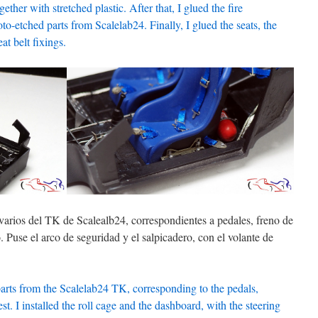
ether with stretched plastic. After that, I glued the fire
to-etched parts from Scalelab24. Finally, I glued the seats, the
eat belt fixings.
arios del TK de Scalealb24, correspondientes a pedales, freno de
. Puse el arco de seguridad y el salpicadero, con el volante de
parts from the Scalelab24 TK, corresponding to the pedals,
st. I installed the roll cage and the dashboard, with the steering