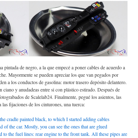
na pintada de negro, a la que empecé a poner cables de acuerdo a
coche. Mayormente se pueden apreciar los que van pegados por
den a los conductos de gasolina: motor trasero depósito delantero.
on ciano y anudadeas entre si con plástico estirado. Después de
s fotograbados de Scalelab24. Finalmente, pegué los asientos, las
a las fijaciones de los cinturones, una tuerca:
he cradle painted black, to which I started adding cables
d of the car. Mostly, you can see the ones that are glued
to the fuel lines: rear engine to the front tank. All these pipes are