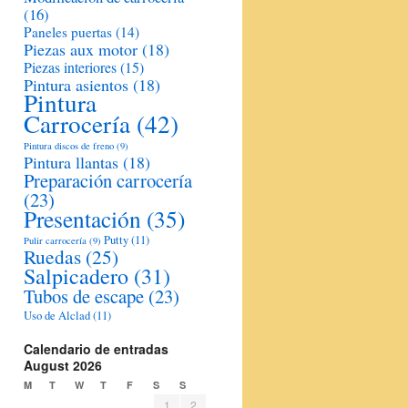
(16)
Paneles puertas
(14)
Piezas aux motor
(18)
Piezas interiores
(15)
Pintura asientos
(18)
Pintura
Carrocería
(42)
Pintura discos de freno
(9)
Pintura llantas
(18)
Preparación carrocería
(23)
Presentación
(35)
Putty
(11)
Pulir carrocería
(9)
Ruedas
(25)
Salpicadero
(31)
Tubos de escape
(23)
Uso de Alclad
(11)
Calendario de entradas
August 2026
M
T
W
T
F
S
S
1
2