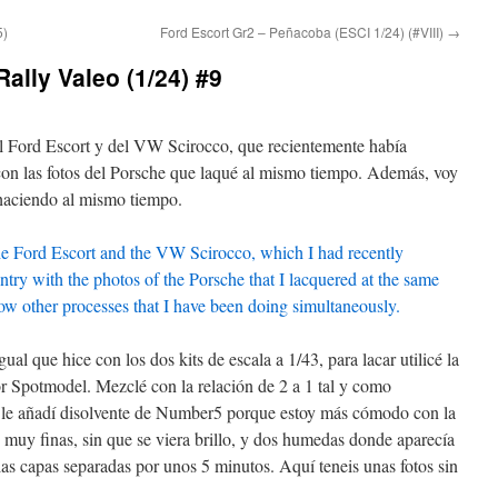
5)
Ford Escort Gr2 – Peñacoba (ESCI 1/24) (#VIII)
→
ally Valeo (1/24) #9
el Ford Escort y del VW Scirocco, que recientemente había
con las fotos del Porsche que laqué al mismo tiempo. Además, voy
 haciendo al mismo tiempo.
the Ford Escort and the VW Scirocco, which I had recently
ntry with the photos of the Porsche that I lacquered at the same
how other processes that I have been doing simultaneously.
al que hice con los dos kits de escala a 1/43, para lacar utilicé la
 Spotmodel. Mezclé con la relación de 2 a 1 tal y como
o le añadí disolvente de Number5 porque estoy más cómodo con la
 muy finas, sin que se viera brillo, y dos humedas donde aparecía
s las capas separadas por unos 5 minutos. Aquí teneis unas fotos sin