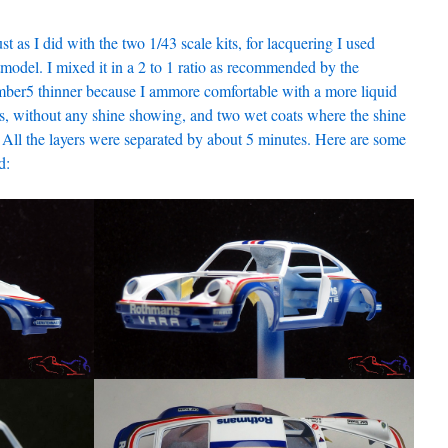
ust as I did with the two 1/43 scale kits, for lacquering I used
odel. I mixed it in a 2 to 1 ratio as recommended by the
ber5 thinner because I ammore comfortable with a more liquid
ats, without any shine showing, and two wet coats where the shine
. All the layers were separated by about 5 minutes. Here are some
d: