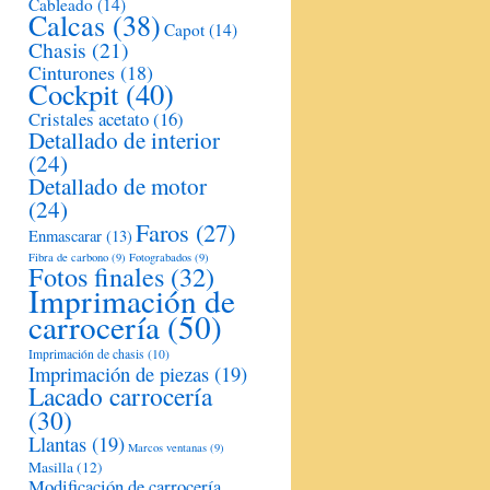
Cableado
(14)
Calcas
(38)
Capot
(14)
Chasis
(21)
Cinturones
(18)
Cockpit
(40)
Cristales acetato
(16)
Detallado de interior
(24)
Detallado de motor
(24)
Faros
(27)
Enmascarar
(13)
Fibra de carbono
(9)
Fotograbados
(9)
Fotos finales
(32)
Imprimación de
carrocería
(50)
Imprimación de chasis
(10)
Imprimación de piezas
(19)
Lacado carrocería
(30)
Llantas
(19)
Marcos ventanas
(9)
Masilla
(12)
Modificación de carrocería