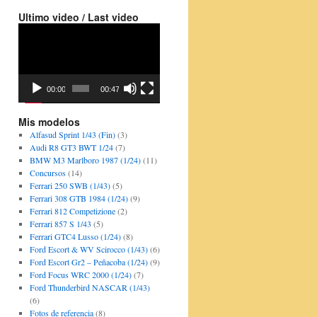
Ultimo video / Last video
Video
Player
00:00
00:47
Mis modelos
Alfasud Sprint 1/43 (Fin)
(3)
Audi R8 GT3 BWT 1/24
(7)
BMW M3 Marlboro 1987 (1/24)
(11)
Concursos
(14)
Ferrari 250 SWB (1/43)
(5)
Ferrari 308 GTB 1984 (1/24)
(9)
Ferrari 812 Competizione
(2)
Ferrari 857 S 1/43
(5)
Ferrari GTC4 Lusso (1/24)
(8)
Ford Escort & WV Scirocco (1/43)
(6)
Ford Escort Gr2 – Peñacoba (1/24)
(9)
Ford Focus WRC 2000 (1/24)
(7)
Ford Thunderbird NASCAR (1/43)
(6)
Fotos de referencia
(8)