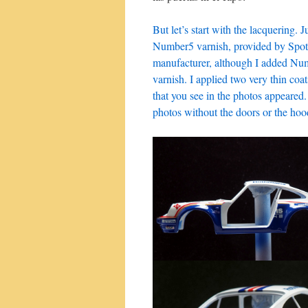
But let’s start with the lacquering. J
Number5 varnish, provided by Spotm
manufacturer, although I added Num
varnish. I applied two very thin co
that you see in the photos appeared
photos without the doors or the hoo