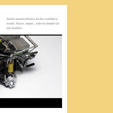
Sueños automovilísticos hechos realidad a
escala. Trucos, etapas…todo los detalles de
mis modelos.