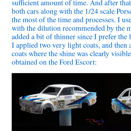
sufficient amount of time. And after that
both cars along with the 1/24 scale Por
the most of the time and processes. I u
with the dilution recommended by the m
added a bit of thinner since I prefer the 
I applied two very light coats, and then
coats where the shine was clearly visible.
obtained on the Ford Escort: