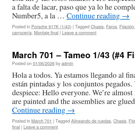
a falta de lacar, paso que ya lo he comple
Number5, a la …
Continue reading
→
Posted in
Porsche 917K (1/43)
|
Tagged
Chasis
,
Faros
,
Fijación
carrocería
,
Montaje final
|
Leave a comment
March 701 – Tameo 1/43 (#4 Fi
Posted on
01/06/2026
by
admin
Hola a todos. Ya estamos llegando al fina
están pintadas y los conjuntos pegados.
despiece: Hello everyone. We’re almost f
are painted and the assemblies are glue
Continue reading
→
Posted in
March 701
|
Tagged
Alineando de ruedas
,
Chasis
,
Fij
final
|
Leave a comment