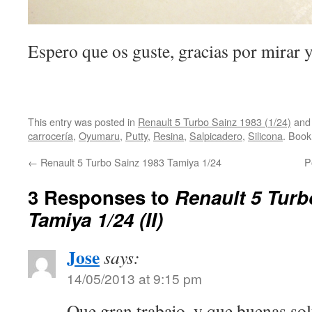
Espero que os guste, gracias por mirar 
This entry was posted in
Renault 5 Turbo Sainz 1983 (1/24)
and
carrocería
,
Oyumaru
,
Putty
,
Resina
,
Salpicadero
,
Silicona
. Boo
←
Renault 5 Turbo Sainz 1983 Tamiya 1/24
P
3 Responses to
Renault 5 Turb
Tamiya 1/24 (II)
Jose
says:
14/05/2013 at 9:15 pm
Que gran trabajo, y que buenas so