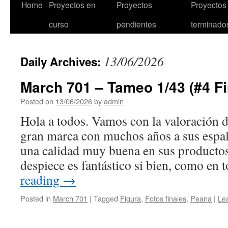
Skip
Home
Proyectos en
Proyectos
Proyectos
to
curso
pendientes
terminado
content
13/06/2026
Daily Archives:
March 701 – Tameo 1/43 (#4 F
Posted on
13/06/2026
by
admin
Hola a todos. Vamos con la valoración d
gran marca con muchos años a sus espa
una calidad muy buena en sus productos.
despiece es fantástico si bien, como en
reading
→
Posted in
March 701
|
Tagged
Figura
,
Fotos finales
,
Peana
|
Le