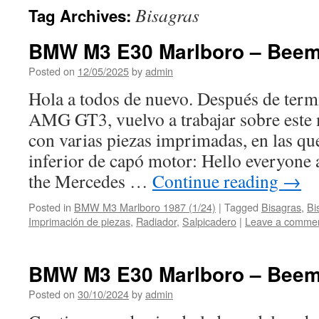
Bisagras
Tag Archives:
BMW M3 E30 Marlboro – Beem
Posted on
12/05/2025
by
admin
Hola a todos de nuevo. Después de term
AMG GT3, vuelvo a trabajar sobre est
con varias piezas imprimadas, en las que
inferior de capó motor: Hello everyone a
the Mercedes …
Continue reading
→
Posted in
BMW M3 Marlboro 1987 (1/24)
|
Tagged
Bisagras
,
Bi
Imprimación de piezas
,
Radiador
,
Salpicadero
|
Leave a comme
BMW M3 E30 Marlboro – Beem
Posted on
30/10/2024
by
admin