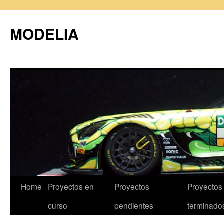
MODELIA
Skip
Home
Proyectos en
Proyectos
Proyectos
to
curso
pendientes
terminado
content