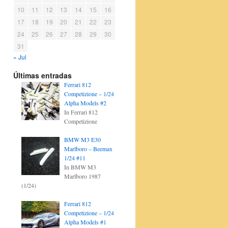
10
11
12
13
14
15
16
17
18
19
20
21
22
23
24
25
26
27
28
29
30
31
« Jul
Últimas entradas
Ferrari 812
Competizione – 1/24
Alpha Models #2
In Ferrari 812
Competizione
BMW M3 E30
Marlboro – Beemax
1/24 #11
In BMW M3
Marlboro 1987
(1/24)
Ferrari 812
Competizione – 1/24
Alpha Models #1