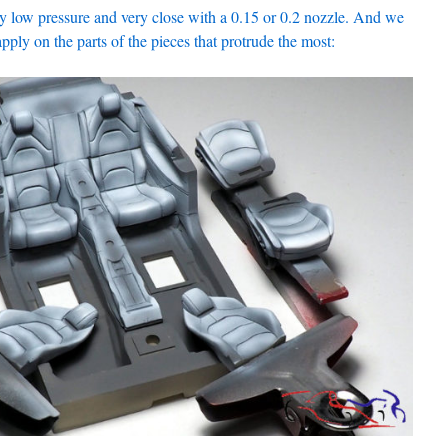
very low pressure and very close with a 0.15 or 0.2 nozzle. And we
apply on the parts of the pieces that protrude the most: