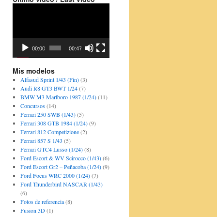
Video
Player
00:00
00:47
Mis modelos
Alfasud Sprint 1/43 (Fin)
(3)
Audi R8 GT3 BWT 1/24
(7)
BMW M3 Marlboro 1987 (1/24)
(11)
Concursos
(14)
Ferrari 250 SWB (1/43)
(5)
Ferrari 308 GTB 1984 (1/24)
(9)
Ferrari 812 Competizione
(2)
Ferrari 857 S 1/43
(5)
Ferrari GTC4 Lusso (1/24)
(8)
Ford Escort & WV Scirocco (1/43)
(6)
Ford Escort Gr2 – Peñacoba (1/24)
(9)
Ford Focus WRC 2000 (1/24)
(7)
Ford Thunderbird NASCAR (1/43)
(6)
Fotos de referencia
(8)
Fusion 3D
(1)