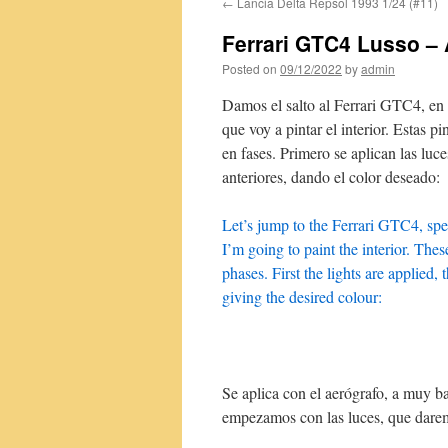
←
Lancia Delta Repsol 1993 1/24 (#11)
content
Ferrari GTC4 Lusso – 
Posted on
09/12/2022
by
admin
Damos el salto al Ferrari GTC4, en 
que voy a pintar el interior. Estas 
en fases. Primero se aplican las luc
anteriores, dando el color deseado:
Let’s jump to the Ferrari GTC4, spe
I’m going to paint the interior. Thes
phases. First the lights are applied,
giving the desired colour:
Se aplica con el aerógrafo, a muy b
empezamos con las luces, que daremo