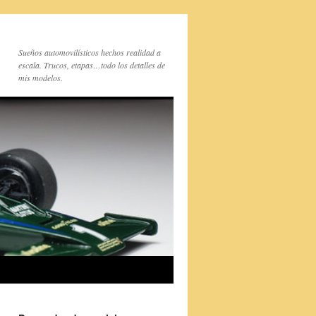
Sueños automovilísticos hechos realidad a
escala. Trucos, etapas…todo los detalles de
mis modelos.