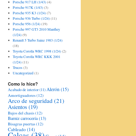
Porsche 917 LH (1/43)
(4)
Porsche 917K (1/43)
(3)
Porsche 935 K3 (1/24)
(7)
Porsche 936 Turbo (1/24)
(11)
Porsche 956 (1/24)
(19)
Porsche 997 GT3 2010 Manthey
(1/24)
(9)
Renault 5 Turbo Sainz 1983 (1/24)
(18)
Toyota Corolla WRC 1998 (1/24)
(2)
Toyota Corolla WRC KKK 2001
(1/24)
(11)
Trucos
(3)
Uncategorized
(1)
Como lo hice?
Alerón
(15)
Acabado de interior
(11)
Amortiguadores
(12)
Arco de seguridad
(21)
Asientos
(19)
Bajos del chasis
(12)
Barniz carrocería
(13)
Bisagras puertas
(12)
Cableado
(14)
Calcas
(38)