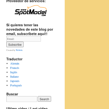
Proveedor de servicios:
Si quieres tener las
novedades de este blog por
email, subscríbete aquí!!
Created by
Webfish
.
Traductor
Alemán
Francés
Inglés
Italiano
Japonés
Portugués
Buscar
Ultimo video / Last video