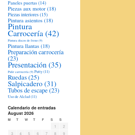
Paneles puertas
(14)
Piezas aux motor
(18)
Piezas interiores
(15)
Pintura asientos
(18)
Pintura
Carrocería
(42)
Pintura discos de freno
(9)
Pintura llantas
(18)
Preparación carrocería
(23)
Presentación
(35)
Putty
(11)
Pulir carrocería
(9)
Ruedas
(25)
Salpicadero
(31)
Tubos de escape
(23)
Uso de Alclad
(11)
Calendario de entradas
August 2026
M
T
W
T
F
S
S
1
2
3
4
5
6
7
8
9