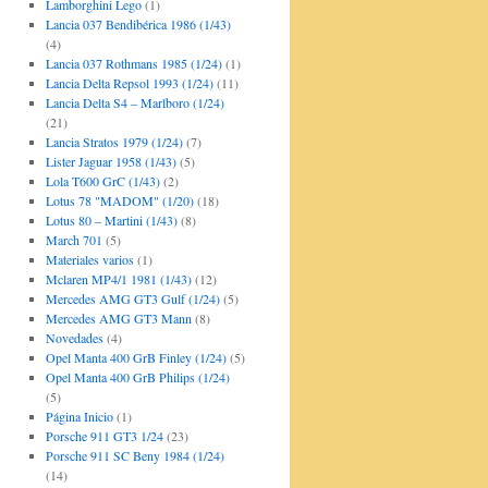
Lamborghini Lego
(1)
Lancia 037 Bendibérica 1986 (1/43)
(4)
Lancia 037 Rothmans 1985 (1/24)
(1)
Lancia Delta Repsol 1993 (1/24)
(11)
Lancia Delta S4 – Marlboro (1/24)
(21)
Lancia Stratos 1979 (1/24)
(7)
Lister Jaguar 1958 (1/43)
(5)
Lola T600 GrC (1/43)
(2)
Lotus 78 "MADOM" (1/20)
(18)
Lotus 80 – Martini (1/43)
(8)
March 701
(5)
Materiales varios
(1)
Mclaren MP4/1 1981 (1/43)
(12)
Mercedes AMG GT3 Gulf (1/24)
(5)
Mercedes AMG GT3 Mann
(8)
Novedades
(4)
Opel Manta 400 GrB Finley (1/24)
(5)
Opel Manta 400 GrB Philips (1/24)
(5)
Página Inicio
(1)
Porsche 911 GT3 1/24
(23)
Porsche 911 SC Beny 1984 (1/24)
(14)